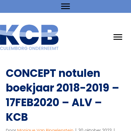
CONCEPT notulen
boekjaar 2018-2019 –
17FEB2020 – ALV –
KCB
Door
Monique Van Ringelenstein
|
30 oktober 2023
|