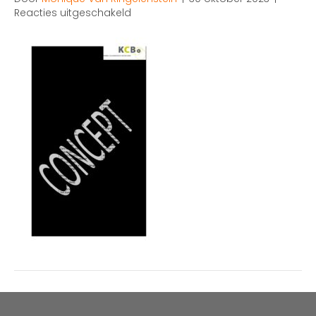
voor
Reacties uitgeschakeld
CONCEPT
notulen
boekjaar
2018-
2019
–
17FEB2020
–
ALV
–
KCB