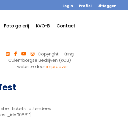
Login
Profiel
Uitloggen
Foto galerij
KVO-B
Contact
-
-
-
-Copyright – Kring
Culemborgse Bedrijven (KCB)
website door
improover
Test
tribe_tickets_attendees
ost_id="10881"]