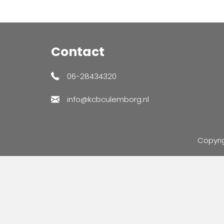
Contact
06-28434320
info@kcbculemborg.nl
Copyri