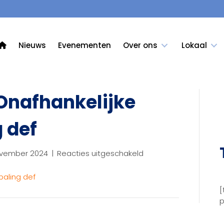
Nieuws
Evenementen
Over ons
Lokaal
 Onafhankelijke
 def
voor
ovember 2024
|
Reacties uitgeschakeld
Invulformulier
Onafhankelijke
paling def
locatiebepaling
[
def
p