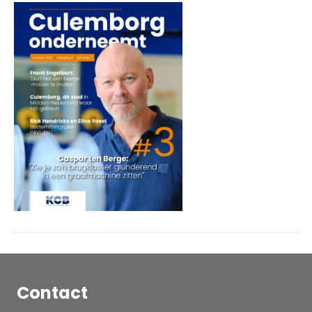
03
KCB
Magazine_3-
jaargang-
2
Contact