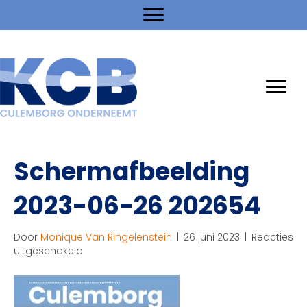
Schermafbeelding
2023-06-26 202654
Door
Monique Van Ringelenstein
|
26 juni 2023
|
Reacties
voor
uitgeschakeld
Schermafbeelding
2023-
06-
26