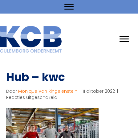
Hub – kwc
Door
Monique Van Ringelenstein
|
11 oktober 2022
|
voor
Reacties uitgeschakeld
Hub
–
kwc