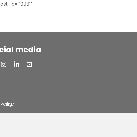
ost_id="10881"]
cial media
ilig.nl