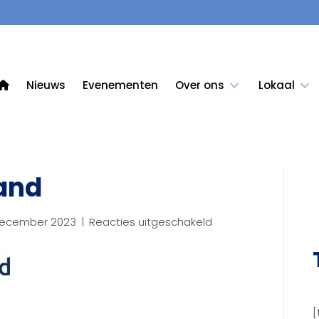
Nieuws
Evenementen
Over ons
Lokaal
land
voor
december 2023
|
Reacties uitgeschakeld
Regio
Rivierenland
[