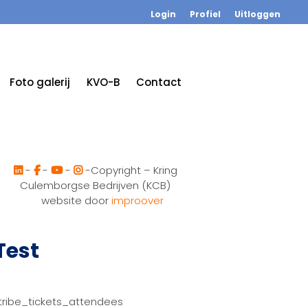
Login
Profiel
Uitloggen
Foto galerij
KVO-B
Contact
-
-
-
-Copyright – Kring
Culemborgse Bedrijven (KCB)
website door
improover
Test
tribe_tickets_attendees