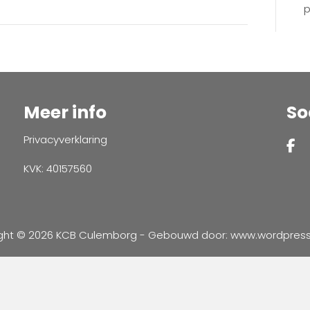
p
Meer info
So
Privacyverklaring
KVK: 40157560
ght © 2026 KCB Culemborg - Gebouwd door:
www.wordpressve