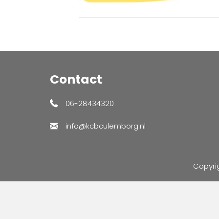
Contact
06-28434320
info@kcbculemborg.nl
Copyri