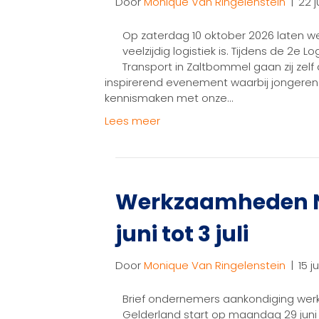
Door
Monique Van Ringelenstein
|
22 j
Op zaterdag 10 oktober 2026 laten we
veelzijdig logistiek is. Tijdens de 2e L
Transport in Zaltbommel gaan zij zel
inspirerend evenement waarbij jongeren 
kennismaken met onze…
Lees meer
Werkzaamheden N8
juni tot 3 juli
Door
Monique Van Ringelenstein
|
15 j
Brief ondernemers aankondiging wer
Gelderland start op maandag 29 jun