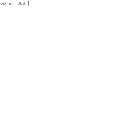
ost_id="10881"]