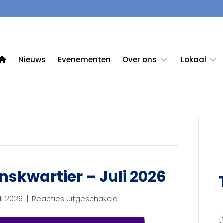
Nieuws
Evenementen
Over ons
Lokaal
nskwartier – Juli 2026
voor
uli 2026
|
Reacties uitgeschakeld
Nieuwsbrief
[
Stationskwartier