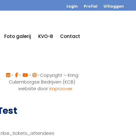
Login
Profiel
Uitloggen
Foto galerij
KVO-B
Contact
-
-
-
-Copyright – Kring
Culemborgse Bedrijven (KCB)
website door
improover
Test
tribe_tickets_attendees