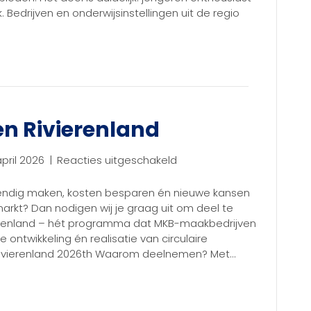
bij
Bedrijven en onderwijsinstellingen uit de regio
Vredo:
ontdekken
en
zelf
doen
en Rivierenland
voor
pril 2026
|
Reacties uitgeschakeld
Circulaire
Fabrieken
stendig maken, kosten besparen én nieuwe kansen
Rivierenland
rkt? Dan nodigen wij je graag uit om deel te
ierenland – hét programma dat MKB-maakbedrijven
e ontwikkeling én realisatie van circulaire
 Rivierenland 2026th Waarom deelnemen? Met…