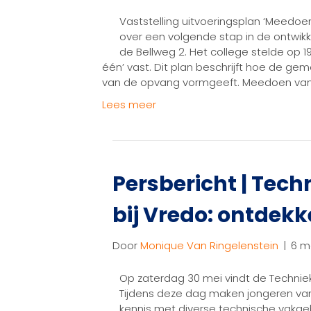
Vaststelling uitvoeringsplan ‘Meedoe
over een volgende stap in de ontwikk
de Bellweg 2. Het college stelde op 
één’ vast. Dit plan beschrijft hoe de ge
van de opvang vormgeeft. Meedoen van
Lees meer
Persbericht | Tec
bij Vredo: ontdekk
Door
Monique Van Ringelenstein
|
6 m
Op zaterdag 30 mei vindt de Techniek
Tijdens deze dag maken jongeren van 
kennis met diverse technische vakgebi