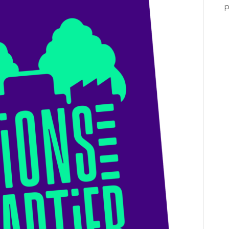
p
–
Juli
2026