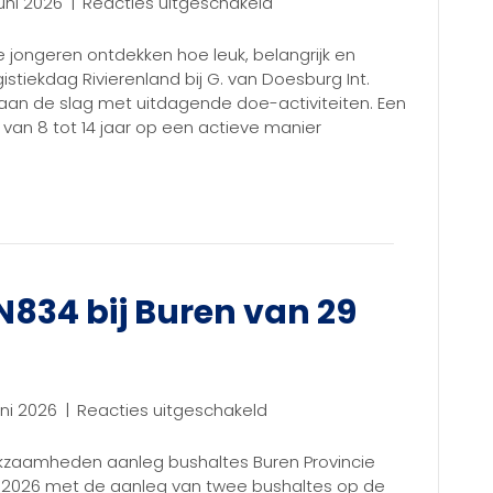
voor
uni 2026
|
Reacties uitgeschakeld
Standhouders
voor
 jongeren ontdekken hoe leuk, belangrijk en
de
ogistiekdag Rivierenland bij G. van Doesburg Int.
Logistiekdag
f aan de slag met uitdagende doe-activiteiten. Een
Rivierenland
van 8 tot 14 jaar op een actieve manier
gezocht
34 bij Buren van 29
voor
uni 2026
|
Reacties uitgeschakeld
Werkzaamheden
N834
kzaamheden aanleg bushaltes Buren Provincie
bij
i 2026 met de aanleg van twee bushaltes op de