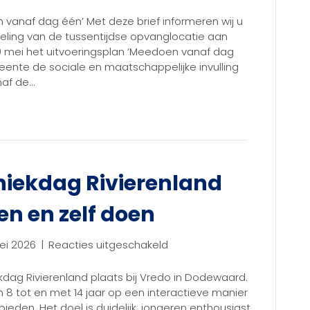
Tussentijdse
opvanglocatie
n vanaf dag één’ Met deze brief informeren wij u
aan
eling van de tussentijdse opvanglocatie aan
de
19 mei het uitvoeringsplan ‘Meedoen vanaf dag
Bellweg
meente de sociale en maatschappelijke invulling
2
af de…
hniekdag Rivierenland
en en zelf doen
voor
ei 2026
|
Reacties uitgeschakeld
Persbericht
|
dag Rivierenland plaats bij Vredo in Dodewaard.
Techniekdag
8 tot en met 14 jaar op een interactieve manier
Rivierenland
eden. Het doel is duidelijk: jongeren enthousiast