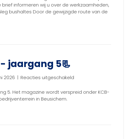
Buren
 brief informeren wij u over de werkzaamheden,
van
leg bushaltes Door de gewijzigde route van de
29
juni
tot
3
juli
- jaargang 5📃
voor
ni 2026
|
Reacties uitgeschakeld
KCB
Magazine
ng 5. Het magazine wordt verspreid onder KCB-
#15-
bedrijventerrein in Beusichem.
jaargang
5
📃