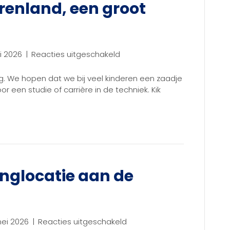
renland, een groot
voor
ni 2026
|
Reacties uitgeschakeld
Techniekdag
Rivierenland,
. We hopen dat we bij veel kinderen een zaadje
een
r een studie of carrière in de techniek. Kik
groot
succes!
nglocatie aan de
voor
mei 2026
|
Reacties uitgeschakeld