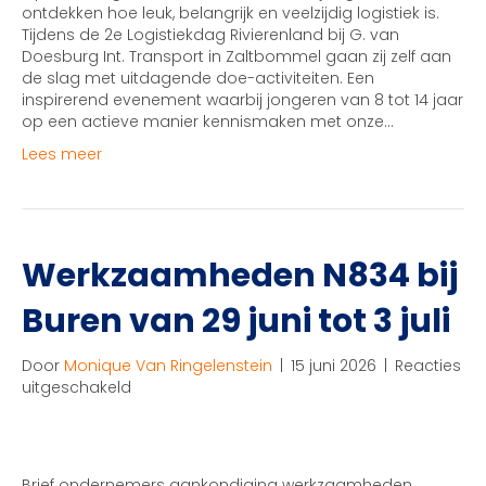
Rivierenland
ontdekken hoe leuk, belangrijk en veelzijdig logistiek is.
gezocht
Tijdens de 2e Logistiekdag Rivierenland bij G. van
Doesburg Int. Transport in Zaltbommel gaan zij zelf aan
de slag met uitdagende doe-activiteiten. Een
inspirerend evenement waarbij jongeren van 8 tot 14 jaar
op een actieve manier kennismaken met onze…
Lees meer
Werkzaamheden N834 bij
Buren van 29 juni tot 3 juli
Door
Monique Van Ringelenstein
|
15 juni 2026
|
Reacties
voor
uitgeschakeld
Werkzaamheden
N834
bij
Buren
Brief ondernemers aankondiging werkzaamheden