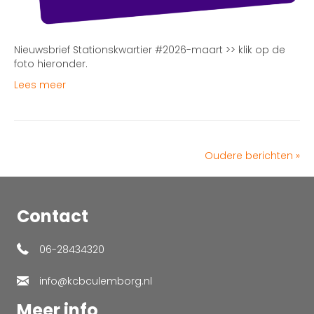
Nieuwsbrief Stationskwartier #2026-maart >> klik op de
foto hieronder.
Lees meer
Oudere berichten »
Contact
06-28434320
info@kcbculemborg.nl
Meer info