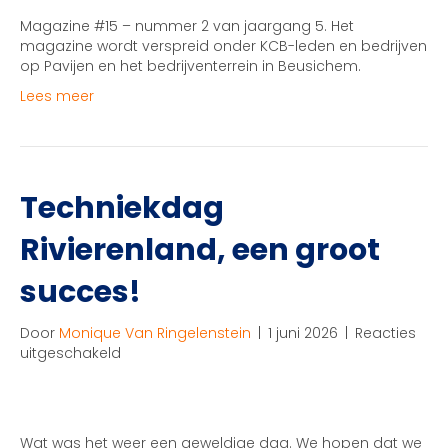
jaargang
Magazine #15 – nummer 2 van jaargang 5. Het
5
magazine wordt verspreid onder KCB-leden en bedrijven
📃
op Pavijen en het bedrijventerrein in Beusichem.
Lees meer
Techniekdag
Rivierenland, een groot
succes!
Door
Monique Van Ringelenstein
|
1 juni 2026
|
Reacties
voor
uitgeschakeld
Techniekdag
Rivierenland,
een
groot
Wat was het weer een geweldige dag. We hopen dat we