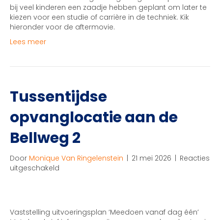
succes!
bij veel kinderen een zaadje hebben geplant om later te
kiezen voor een studie of carrière in de techniek. Kik
hieronder voor de aftermovie.
Lees meer
Tussentijdse
opvanglocatie aan de
Bellweg 2
Door
Monique Van Ringelenstein
|
21 mei 2026
|
Reacties
voor
uitgeschakeld
Tussentijdse
opvanglocatie
aan
de
Vaststelling uitvoeringsplan ‘Meedoen vanaf dag één’
Bellweg