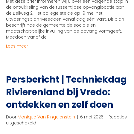
Met deze brief informeren wij u over een volgende stap in
2
de ontwikkeling van de tussentijdse opvanglocatie aan
de Bellweg 2. Het college stelde op 19 mei het
uitvoeringsplan ‘Meedoen vanaf dag één’ vast. Dit plan
beschrijft hoe de gemeente de sociale en
maatschappelijke invulling van de opvang vormgeeft.
Meedoen vanaf de…
Lees meer
Persbericht | Techniekdag
Rivierenland bij Vredo:
ontdekken en zelf doen
Door
Monique Van Ringelenstein
|
6 mei 2026
|
Reacties
voor
uitgeschakeld
Persbericht