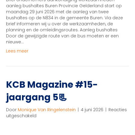
van
aanleg bushaltes Buren Provincie Gelderland start op
29
maandag 29 juni 2026 met de aanleg van twee
juni
bushaltes op de N834 in de gemeente Buren. Via deze
tot
brief informeren wij u over de werkzaamheden, de
3
planning en de omleidingsroutes. Aanleg bushaltes
juli
Door de gewijzigde route van de bus moeten er een
nieuwe…
Lees meer
KCB Magazine #15-
jaargang 5📃
Door
Monique Van Ringelenstein
|
4 juni 2026
|
Reacties
voor
uitgeschakeld
KCB
Magazine
#15-