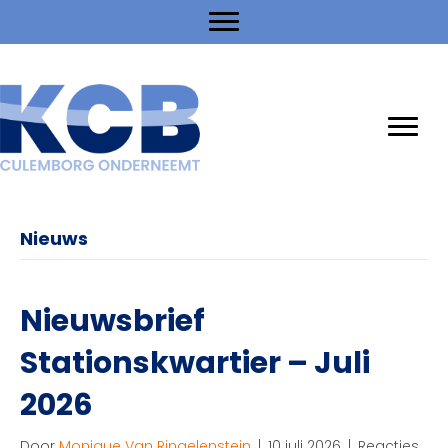
Nieuws
Nieuwsbrief
Stationskwartier – Juli
2026
Door
Monique Van Ringelenstein
|
10 juli 2026
|
Reacties