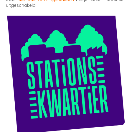
voor
uitgeschakeld
Nieuwsbrief
Stationskwartier
–
Juli
2026