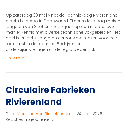
|
Techniekdag
Rivierenland
Op zaterdag 30 mei vindt de Techniekdag Rivierenland
bij
plaats bij Vredo in Dodewaard. Tijdens deze dag maken
Vredo:
jongeren van 8 tot en met 14 jaar op een interactieve
ontdekken
manier kennis met diverse technische vakgebieden. Het
en
doel is duidelijk: jongeren enthousiast maken voor een
zelf
toekomst in de techniek. Bedrijven en
doen
onderwijsinstellingen uit de regio bieden tal…
Lees meer
Circulaire Fabrieken
Rivierenland
Door
Monique Van Ringelenstein
|
24 april 2026
|
voor
Reacties uitgeschakeld
Circulaire