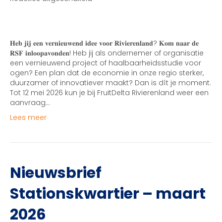
Regionaal
Stimuleringsfonds
𝐇𝐞𝐛 𝐣𝐢𝐣 𝐞𝐞𝐧 𝐯𝐞𝐫𝐧𝐢𝐞𝐮𝐰𝐞𝐧𝐝 𝐢𝐝𝐞𝐞 𝐯𝐨𝐨𝐫 𝐑𝐢𝐯𝐢𝐞𝐫𝐞𝐧𝐥𝐚𝐧𝐝? 𝐊𝐨𝐦 𝐧𝐚𝐚𝐫 𝐝𝐞
𝐑𝐒𝐅 𝐢𝐧𝐥𝐨𝐨𝐩𝐚𝐯𝐨𝐧𝐝𝐞𝐧! Heb jij als ondernemer of organisatie
een vernieuwend project of haalbaarheidsstudie voor
ogen? Een plan dat de economie in onze regio sterker,
duurzamer of innovatiever maakt? Dan is dít je moment.
Tot 12 mei 2026 kun je bij FruitDelta Rivierenland weer een
aanvraag…
Lees meer
Nieuwsbrief
Stationskwartier – maart
2026