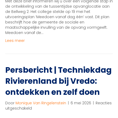
Met deze brief informeren wij u over een volgende stap in
2
de ontwikkeling van de tussentijdse opvanglocatie aan
de Bellweg 2. Het college stelde op 19 mei het
uitvoeringsplan ‘Meedoen vanaf dag één’ vast. Dit plan
beschrijft hoe de gemeente de sociale en
maatschappelijke invulling van de opvang vormgeeft.
Meedoen vanaf de…
Lees meer
Persbericht | Techniekdag
Rivierenland bij Vredo:
ontdekken en zelf doen
Door
Monique Van Ringelenstein
|
6 mei 2026
|
Reacties
voor
uitgeschakeld
Persbericht