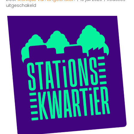
voor
uitgeschakeld
Nieuwsbrief
Stationskwartier
–
Juli
2026