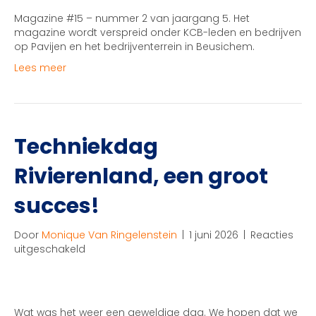
jaargang
Magazine #15 – nummer 2 van jaargang 5. Het
5
magazine wordt verspreid onder KCB-leden en bedrijven
📃
op Pavijen en het bedrijventerrein in Beusichem.
Lees meer
Techniekdag
Rivierenland, een groot
succes!
Door
Monique Van Ringelenstein
|
1 juni 2026
|
Reacties
voor
uitgeschakeld
Techniekdag
Rivierenland,
een
groot
Wat was het weer een geweldige dag. We hopen dat we