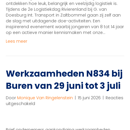
Rivierenland
ontdekken hoe leuk, belangrijk en veelzijdig logistiek is.
gezocht
Tijdens de 2e Logistiekdag Rivierenland bij G. van
Doesburg Int. Transport in Zaltbommel gaan zij zelf aan
de slag met uitdagende doe-activiteiten. Een
inspirerend evenement waarbij jongeren van 8 tot 14 jaar
op een actieve manier kennismaken met onze…
Lees meer
Werkzaamheden N834 bij
Buren van 29 juni tot 3 juli
Door
Monique Van Ringelenstein
|
15 juni 2026
|
Reacties
voor
uitgeschakeld
Werkzaamheden
N834
bij
Buren
Brief ondernemers aankondiging werkzaamheden