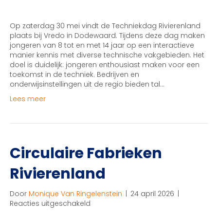
|
Techniekdag
Rivierenland
Op zaterdag 30 mei vindt de Techniekdag Rivierenland
bij
plaats bij Vredo in Dodewaard. Tijdens deze dag maken
Vredo:
jongeren van 8 tot en met 14 jaar op een interactieve
ontdekken
manier kennis met diverse technische vakgebieden. Het
en
doel is duidelijk: jongeren enthousiast maken voor een
zelf
toekomst in de techniek. Bedrijven en
doen
onderwijsinstellingen uit de regio bieden tal…
Lees meer
Circulaire Fabrieken
Rivierenland
Door
Monique Van Ringelenstein
|
24 april 2026
|
voor
Reacties uitgeschakeld
Circulaire