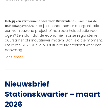
Regionaal
Stimuleringsfonds
𝐇𝐞𝐛 𝐣𝐢𝐣 𝐞𝐞𝐧 𝐯𝐞𝐫𝐧𝐢𝐞𝐮𝐰𝐞𝐧𝐝 𝐢𝐝𝐞𝐞 𝐯𝐨𝐨𝐫 𝐑𝐢𝐯𝐢𝐞𝐫𝐞𝐧𝐥𝐚𝐧𝐝? 𝐊𝐨𝐦 𝐧𝐚𝐚𝐫 𝐝𝐞
𝐑𝐒𝐅 𝐢𝐧𝐥𝐨𝐨𝐩𝐚𝐯𝐨𝐧𝐝𝐞𝐧! Heb jij als ondernemer of organisatie
een vernieuwend project of haalbaarheidsstudie voor
ogen? Een plan dat de economie in onze regio sterker,
duurzamer of innovatiever maakt? Dan is dít je moment.
Tot 12 mei 2026 kun je bij FruitDelta Rivierenland weer een
aanvraag…
Lees meer
Nieuwsbrief
Stationskwartier – maart
2026