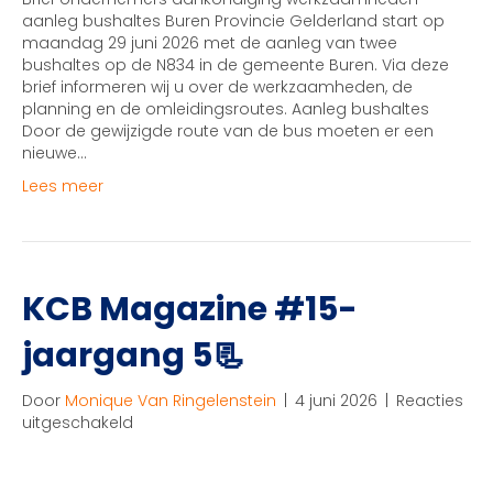
van
aanleg bushaltes Buren Provincie Gelderland start op
29
maandag 29 juni 2026 met de aanleg van twee
juni
bushaltes op de N834 in de gemeente Buren. Via deze
tot
brief informeren wij u over de werkzaamheden, de
3
planning en de omleidingsroutes. Aanleg bushaltes
juli
Door de gewijzigde route van de bus moeten er een
nieuwe…
Lees meer
KCB Magazine #15-
jaargang 5📃
Door
Monique Van Ringelenstein
|
4 juni 2026
|
Reacties
voor
uitgeschakeld
KCB
Magazine
#15-