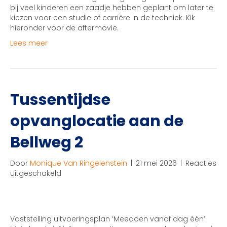
succes!
bij veel kinderen een zaadje hebben geplant om later te
kiezen voor een studie of carrière in de techniek. Kik
hieronder voor de aftermovie.
Lees meer
Tussentijdse
opvanglocatie aan de
Bellweg 2
Door
Monique Van Ringelenstein
|
21 mei 2026
|
Reacties
voor
uitgeschakeld
Tussentijdse
opvanglocatie
aan
de
Vaststelling uitvoeringsplan ‘Meedoen vanaf dag één’
Bellweg