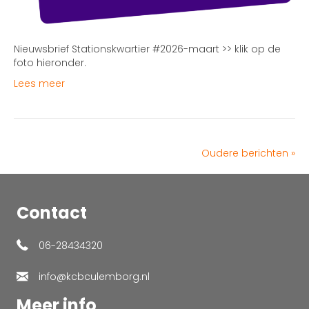
Nieuwsbrief Stationskwartier #2026-maart >> klik op de
foto hieronder.
Lees meer
Oudere berichten »
Contact
06-28434320
info@kcbculemborg.nl
Meer info