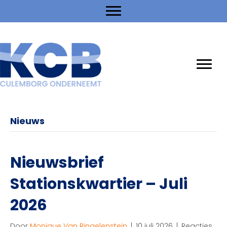
Nieuws
Nieuwsbrief
Stationskwartier – Juli
2026
Door
Monique Van Ringelenstein
|
10 juli 2026
|
Reacties