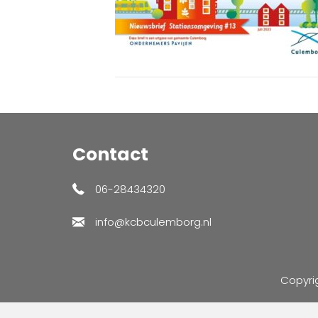
Contact
06-28434320
info@kcbculemborg.nl
Copyri