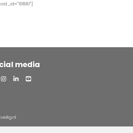
ost_id="10881"]
cial media
ilig.nl