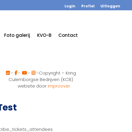
Login
Profiel
Uitloggen
Foto galerij
KVO-B
Contact
-
-
-
-Copyright – Kring
Culemborgse Bedrijven (KCB)
website door
improover
Test
tribe_tickets_attendees