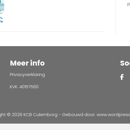
07
p
160637
Meer info
So
Privacyverklaring
KVK: 40157560
ght © 2026 KCB Culemborg - Gebouwd door:
www.wordpressve