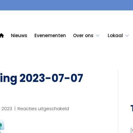
Nieuws
Evenementen
Over ons
Lokaal
ing 2023-07-07
voor
li 2023
|
Reacties uitgeschakeld
Schermafbeelding
2023-
07-
[