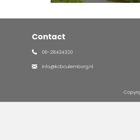
Contact
06-28434320
info@kcbculemborg.nl
Copyri