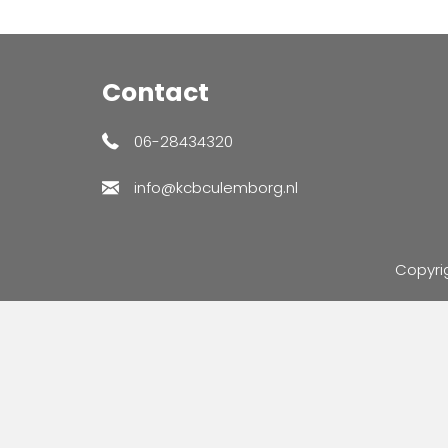
Contact
06-28434320
info@kcbculemborg.nl
Copyri