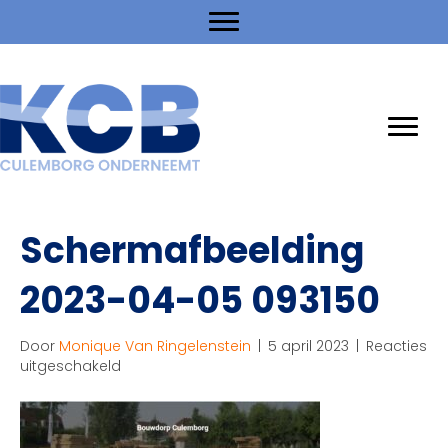
Schermafbeelding
2023-04-05 093150
Door
Monique Van Ringelenstein
|
5 april 2023
|
Reacties
voor
uitgeschakeld
Schermafbeelding
2023-
04-
05