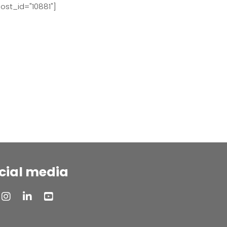
ost_id="10881"]
cial media