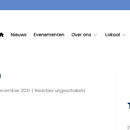
Nieuws
Evenementen
Over ons
Lokaal
0
voor
december 2021
|
Reacties uitgeschakeld
20211110_174750
[