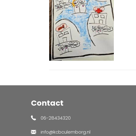
Contact
06-28434320
info@kcbculemborg.nl