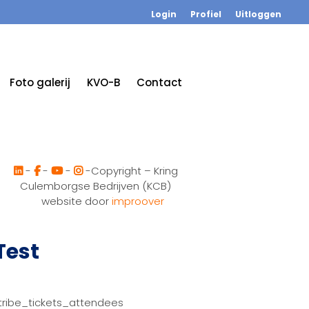
Login
Profiel
Uitloggen
Foto galerij
KVO-B
Contact
-
-
-
-Copyright – Kring
Culemborgse Bedrijven (KCB)
website door
improover
Test
tribe_tickets_attendees