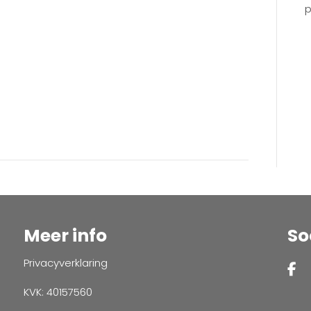
p
Meer info
So
Privacyverklaring
KVK: 40157560