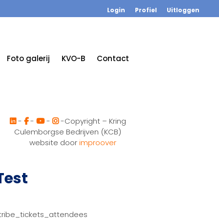
Login
Profiel
Uitloggen
Foto galerij
KVO-B
Contact
-
-
-
-Copyright – Kring
Culemborgse Bedrijven (KCB)
website door
improover
Test
tribe_tickets_attendees