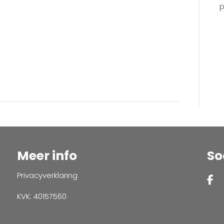
p
Meer info
So
Privacyverklaring
KVK: 40157560