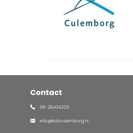
Contact
06-28434320
info@kcbculemborg.nl