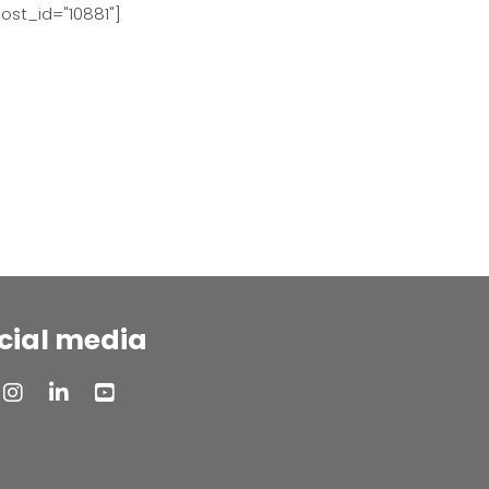
ost_id="10881"]
cial media