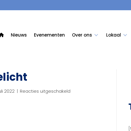
Nieuws
Evenementen
Over ons
Lokaal
licht
voor
uli 2022
|
Reacties uitgeschakeld
Gemeente
uitgelicht
[