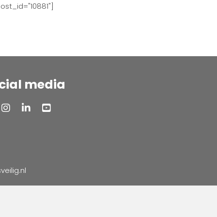
ost_id="10881"]
cial media
ilig.nl