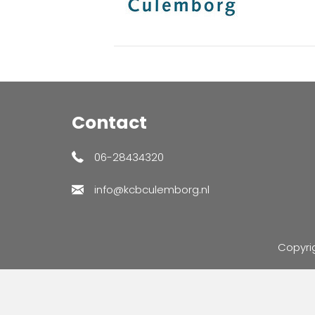
Contact
06-28434320
info@kcbculemborg.nl
Copyri