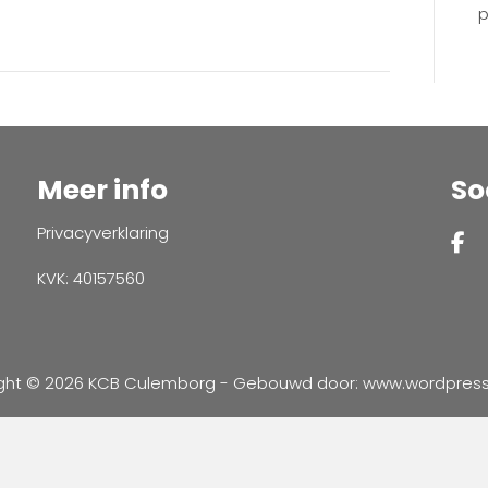
p
Meer info
So
Privacyverklaring
KVK: 40157560
ght © 2026 KCB Culemborg - Gebouwd door:
www.wordpressve