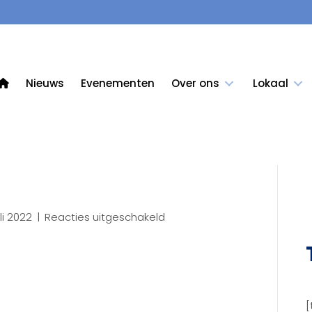
Nieuws
Evenementen
Over ons
Lokaal
voor
uli 2022
|
Reacties uitgeschakeld
GemeenteC
[