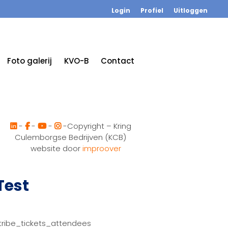
Login
Profiel
Uitloggen
Foto galerij
KVO-B
Contact
-
-
-
-Copyright – Kring
Culemborgse Bedrijven (KCB)
website door
improover
Test
tribe_tickets_attendees