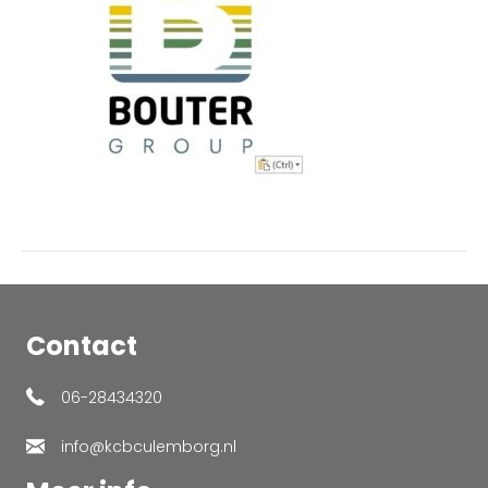
Contact
06-28434320
info@kcbculemborg.nl