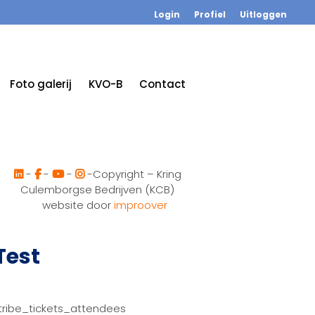
Login
Profiel
Uitloggen
Foto galerij
KVO-B
Contact
-
-
-
-Copyright – Kring
Culemborgse Bedrijven (KCB)
website door
improover
Test
tribe_tickets_attendees