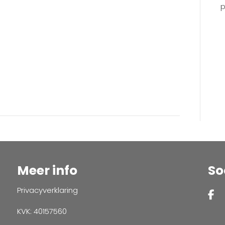
p
Meer info
So
Privacyverklaring
KVK: 40157560