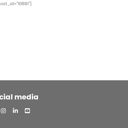
ost_id="10881"]
cial media