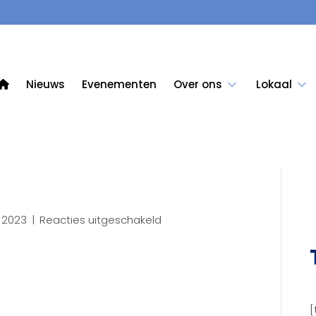
Nieuws
Evenementen
Over ons
Lokaal
voor
 2023
|
Reacties uitgeschakeld
Drent-
1
[