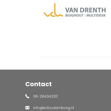
Contact
06-28434320
info@kcbculemborg.nl