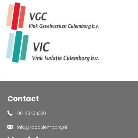
Contact
06-28434320
info@kcbculemborg.nl