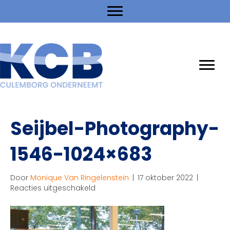
Seijbel-Photography-
1546-1024×683
Door
Monique Van Ringelenstein
|
17 oktober 2022
|
voor
Reacties uitgeschakeld
Seijbel-
Photography-
1546-
1024×683