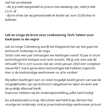
met het secretariaat
– Als je je hebt aangemeld en je kunt niet aanwezig zijn, meld je dan
z.s.m. af
– Bij no-show zijn wij genoodzaakt de kosten ad. euro 35,00 door te
belasten
Lek en Linge de bron voor toekomstig Tech Talent voor
bedrijven in de regio!
Lek en Linge Culemborg wordt het kloppend hart als het gaat om
technisch onderwijs in de regio.
Sinds ruim een jaar ontvangen we leerlingen vanaf 10 jaar in onze
technologische hotspot voor tech-events. Wil jij ook zien wat dit
inhoudt? Dit is zo’n succes dat we sinds januari 2023 een compleet
nieuw NXT (next generation technologie) lab hebben ingericht.
Hier is de toekomstige werknemer nu al te vinden!
Wij willen leerlingen een zo reëel mogelijk beeld geven van wat de
mogelijkheden zijn op technisch vakgebied en laten ervaren wat
de praktijk allemaal biedt.
Daarvoor hebben wij als onderwijsinstelling, jullie hard nodig!
De arbeidsmarkt is krap. Misschien wel héél krap. Binnen het
voortgezet onderwijs vind je jouw toekomstige werknemer. Je kunt