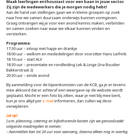
Maak leerlingen enthousiast voor een baan in jouw sector.
Zij zijn de medewerkers die je morgen nodig hebt!
Aan de hand van stellingen gaan we in kleine groepen op zoek
naar hoe we samen duurzaam onderwijs kunnen vormgeven.
Graag ontvangen wij je voor een avond kennis maken, verbinden
en samen zoeken naar waar we elkaar kunnen vinden en
versterken.
Programma:
17:30 uur – inloop met hapje en drankje
18:00 uur – welkom en mededelingen door voorzitter Hans Liefrink
18:10 uur – start ALV
18:30 uur – presentatie en rondleiding Lek & Linge (Ina Boudier
Bakkerstraat 2)
20:30 uur – einde avond
Bij aanmelding voor de bijeenkomsten van de KCB, ga je er tevens
mee akkoord dat er achteraf een weergave op de website wordt
geplaatst. Mocht er een foto bij zitten, waar je niet blij mee bent,
kun je ons altijd per
e-mail
informeren, dan zullen wij deze
verwijderen.
Let op!
I.v.m. planning, catering en bijbehorende kosten zijn we genoodzaakt
volgende maatregelen te nemen:
– Aanmelden kan tot 24 uur voor aanvang, daarna alleen nog in overleg