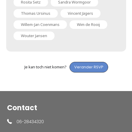
Rosita Setz
Sandra Wormgoor
Thomas Ursinus
Vincent Jägers
Willem-Jan Coenmans
Wim de Rooij
Wouter Jansen
Je kan toch niet komen?
Verander RSVP
Contact
06-28434320