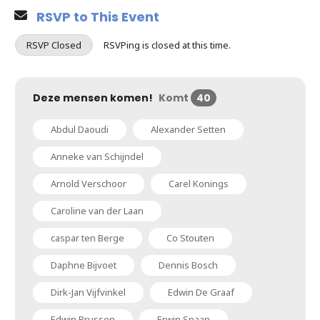
RSVP to This Event
RSVP Closed
RSVPing is closed at this time.
Deze mensen komen!
Komt
40
Abdul Daoudi
Alexander Setten
Anneke van Schijndel
Arnold Verschoor
Carel Konings
Caroline van der Laan
caspar ten Berge
Co Stouten
Daphne Bijvoet
Dennis Bosch
Dirk-Jan Vijfvinkel
Edwin De Graaf
Edwin Brussen
Erwin Spaan