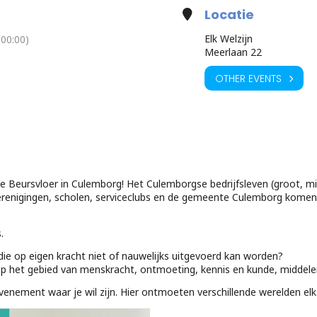
Locatie
Elk Welzijn
00:00)
Meerlaan 22
OTHER EVENTS
te Beursvloer in Culemborg! Het Culemborgse bedrijfsleven (groot, mid
erenigingen, scholen, serviceclubs en de gemeente Culemborg komen
.
ie op eigen kracht niet of nauwelijks uitgevoerd kan worden?
 op het gebied van menskracht, ontmoeting, kennis en kunde, middele
nement waar je wil zijn. Hier ontmoeten verschillende werelden elkaa