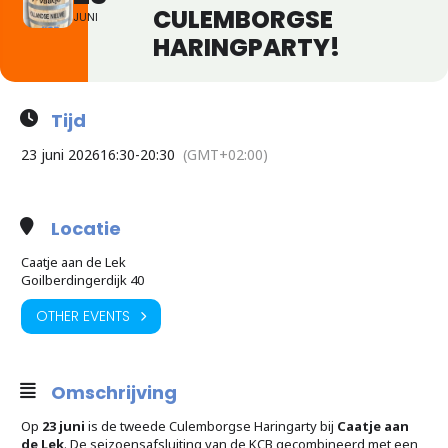
CULEMBORGSE
JUNI
HARINGPARTY!
Tijd
23 juni 2026
16:30
-
20:30
(GMT+02:00)
Locatie
Caatje aan de Lek
Goilberdingerdijk 40
OTHER EVENTS
Omschrijving
Op
23 juni
is de tweede Culemborgse Haringarty bij
Caatje aan
de Lek
. De seizoensafsluiting van de KCB gecombineerd met een