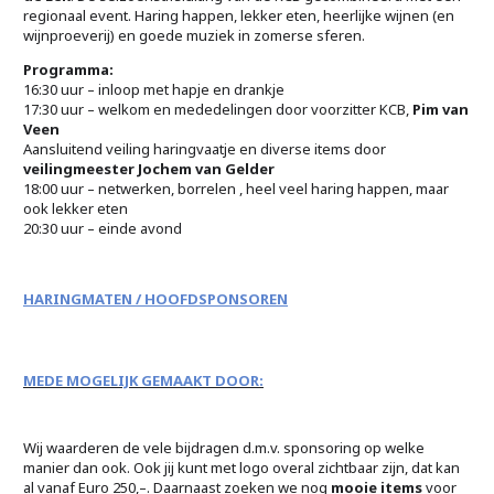
regionaal event. Haring happen, lekker eten, heerlijke wijnen (en
wijnproeverij) en goede muziek in zomerse sferen.
Programma:
16:30 uur – inloop met hapje en drankje
17:30 uur – welkom en mededelingen door voorzitter KCB,
Pim van
Veen
Aansluitend veiling haringvaatje en diverse items door
veilingmeester Jochem van Gelder
18:00 uur – netwerken, borrelen , heel veel haring happen, maar
ook lekker eten
20:30 uur – einde avond
HARINGMATEN / HOOFDSPONSOREN
MEDE MOGELIJK GEMAAKT DOOR:
Wij waarderen de vele bijdragen d.m.v. sponsoring op welke
manier dan ook. Ook jij kunt met logo overal zichtbaar zijn, dat kan
al vanaf Euro 250,–. Daarnaast zoeken we nog
mooie items
voor