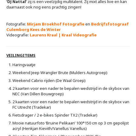
‘DJ Nattal’
zij is een veelzijdig multitalent. Zij mixt alles live en kan
daarnaast ook nog eens prachtig zingen!
Fotografie:
Mirjam Broekhof Fotografie
en
Bedrijfsfotograaf
Culemborg Kees de Winter
Videografie:
Laurens Kraal | Kraal Videografie
VEILINGITEMS
Haringvaatje
Weekend Jeep Wrangler Brute (Mulders Autogroep)
Weekend Cabrio rijden (De Waal Groep)
2 kaarten voor een nader te bepalen wedstrijd in de skybox van
NEC (Van Dillen Bouwgroep)
2 kaarten voor een nader te bepalen wedstrijd in de skybox van
FC Utrecht (Tradekar)
Fietsdrager / 2 e-bikes Spinder TX2 (Tradekar)
Mooie natuurfoto ‘Bruine Pelikaan’ 100*150 cm op 3 cm gepolijst
acryl (Henkjan Kievith/Vanellus Vanellus)