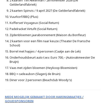
2 kaarten Tim Akkerman / 28 november 2026 (De
Gelderlandfabriek)
2 kaarten Spinvis / 9 april 2027 (De Gelderlandfabriek)
Vuurkorf/BBQ (Plus)
Kofferset Voyageux (Social Return)
Padelracket Virtufit (Social Return)
Zijdenbloemen jaarabonnement (Maison du Bonfleur)
2 kaarten voor een film naar keuze (Theater De Fransche
School)
Borrel met hapjes / 4 personen (Caatje aan de Lek)
Onderhoudsbeurt auto t.w.v. Euro 700,– (Autovakmeester De
Bruijn)
Vaas met zijden bloemen (Heykoop Bloemisten)
BBQ + cadeaubon (Slagerij de Bruin)
Diner voor 2 personen (Beachclub Woody’s)
MEDE MOGELIJK GEMAAKT DOOR HARINGMAATJES /
GOUDSPONSOREN