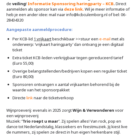
de
veiling
!
Informatie Sponsoring haringparty – KCB
.
Direct
aanmelden als sponsor kan via
deze link.
Wil je meer informatie of
heb je een ander idee: mail naar info@kcbculemborg.nl of bel: 06-
28434320
Aangepaste aanmeldprocedure:
Per KCB-lid
1 vrijkaart
beschikbaar >>stuur een
e-mail
met als
onderwerp: ‘vrijkaart haringparty’ dan ontvang je een digitaal
ticket
Extra ticket KCB-leden verkrijgbaar tegen gereduceerd tarief
(Euro 55,00)
Overige belangstellenden/bedrijven kopen een regulier ticket
(Euro 80,00)
Sponsoren ontvangen x aantal vrijkaarten behorend bij de
waarde van het sponsorpakket
Directe
link
naar de ticketverkoop
Wijnproeverij: evenals in 2025 zorgt
Wijn & Verwonderen
voor
een wijnproeverij
Muziek:
‘Trio roept u maar’
. Zij spelen alles! Van rock, pop en
dance tot Nederlandstalig, klassiekers en feestmuziek. Jij kiest live
de nummers, zij spelen ze direct in hun eigen herkenbare stijl.