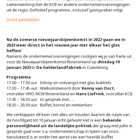
samenwerking met de KCB en andere ondernemersverenigingen
uit de regio. Definitief programma , inclusief gastspreker volgt.
Direct aanmelden.
Na de zomerse nieuwjaarsbijeenkomst in 2022 gaan we in
2023 weer direct in het nieuwe jaar met elkaar het glas
heffen!
Namens de ondernemersverenigingen nodigen wij je van harte uit
voor de Nieuwjaarsbijeenkomst Rivierenland op
dinsdag 10
januari 2023
in
De Gelderlandfabriek
in Culemborg.
Programma
17.00 – 17.30 uur Inloop en ontvangst met glas bubbels
17.30 – 17.45 uur Welkomstwoord door
Kenny van Oort,
voorzitter VNO-NCW Rivierenland en
Hans Liefrink
, voorzitter KCB
17.45 – 18.30 uur In gesprek met…..
18.30 – 20.30 uur Buffet, borrel en netwerken
We verklappen dit keer niet alles en houden daarom de naam van
de hoofdgast tot 10 januari echt geheim! Het is een
bekende
persoonlijkheid uit de landelijke politiek
die graag met jullie in
gesprek gaat over o.a. ondernemerschap in tijden van crisis.
Aansluitend is er onder het genot van een heerlijk buffet