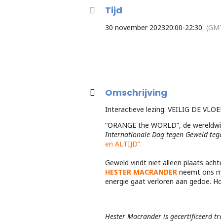
Tijd
30 november 2023
20:00
-
22:30
(GM
Omschrijving
Interactieve lezing: VEILIG DE VLO
“ORANGE the WORLD”, de wereldwijd
Internationale Dag tegen Geweld te
en ALTIJD”.
Geweld vindt niet alleen plaats ach
HESTER MACRANDER
neemt ons me
energie gaat verloren aan gedoe. Ho
Hester Macrander is gecertificeerd t