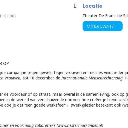
Locatie
Theater De Fransche Sc
T+01:00)
OTHER EVENTS
ER OP
e campagne tegen geweld tegen vrouwen en meisjes vindt ieder jaa
gen Vrouwen
, tot 10 december, de
Internationale Mensenrechtendag
. 
ter de voordeur of op straat, maar overal in de samenleving, ook op 
e in de wereld van verschuivende normen; hoe creëer je hierin
socia
e doe je dat “een goede werksfeer”? (Werk)plezier betekent ook (werk
rainer en voormalig cabaretière (www.hestermacrander.nl)