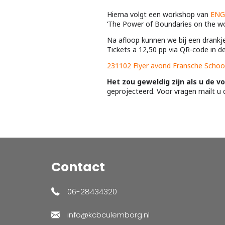
Hierna volgt een workshop van
ENG
‘The Power of Boundaries on the wo
Na afloop kunnen we bij een drankje
Tickets a 12,50 pp via QR-code in 
231102 Flyer avond Fransche School
Het zou geweldig zijn als u de v
geprojecteerd. Voor vragen mailt u 
Contact
06-28434320
info@kcbculemborg.nl