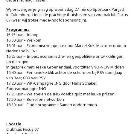
Wij ontvangen je graag op woensdag 27 mei op Sportpark Parijsch
in Culemborg. Het is de prachtige thuishaven van voetbalclub Focus
07 (waar wij trotse mede-hoofdsponsor zijn).
Programma
15:15 uur – Inloop
16:00 uur – Welkom
16:05 uur – Economische update door Marcel Kok, Macro-econoom
Nederland bij ING
16:25 uur – Impact economische- en geopolitieke ontwikkelingen
op de regio:
in gesprek met Heske Groenendaal, voorzitter VNO-NCW Midden
16:40 uur – Een unieke blik achter de schermen bij PSV door Jaap
van Baar, CFO van PSV
17:20 uur – WK-Campagne ING door Hans Schakel,
Sponsormanager ING
17:35 uur – We spelen de ING Voetbalquiz met leuke prijzen!
17:50 uur – Borrel en netwerken
18:30 uur – Einde programma Samen ondernemen
Locatie
Clubhuis Focus 07