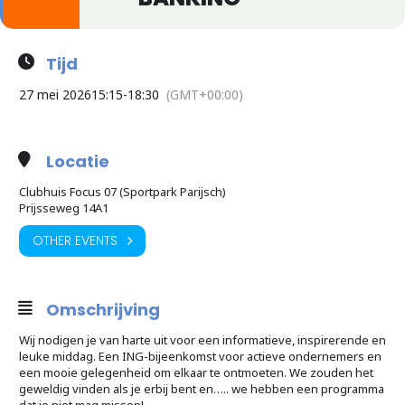
Tijd
27 mei 2026
15:15
-
18:30
(GMT+00:00)
Locatie
Clubhuis Focus 07 (Sportpark Parijsch)
Prijsseweg 14A1
OTHER EVENTS
Omschrijving
Wij nodigen je van harte uit voor een informatieve, inspirerende en
leuke middag. Een ING-bijeenkomst voor actieve ondernemers en
een mooie gelegenheid om elkaar te ontmoeten. We zouden het
geweldig vinden als je erbij bent en….. we hebben een programma
dat je niet mag missen!