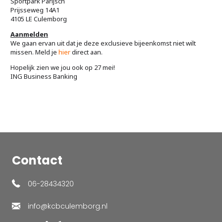
Sportpark Parijsch
Prijsseweg 14A1
4105 LE Culemborg
Aanmelden
We gaan ervan uit dat je deze exclusieve bijeenkomst niet wilt
missen. Meld je
hier
direct aan.
Hopelijk zien we jou ook op 27 mei!
ING Business Banking
Contact
06-28434320
info@kcbculemborg.nl