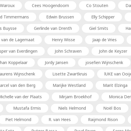
 Waroux
Cees Hoogendoorn
Co Stouten
Da
Ed Timmermans
Edwin Brussen
Elly Schipper
s Buysse
Gerlinde van Drenth
Giel Smits
Ha
 van de Lagemaat
Henry Wisse
Jaap de Vries
sper van Everdingen
John Schraven
John de Keyzer
than Koppelaar
Jordy Jansen
josefien Wijnschenk
aurens Wijnschenk
Lisette Zwartkruis
lUKE van Ooij
arcel van den Berg
Marijke Westland
Marit Elzinga
ichelle van der Plaats
Mirjam Broekhof
Monica De
Mustafa Ermis
Niels Helmond
Noël Bos
Piet Helmond
R. van Hees
Raijmond Rison
ita Setz
Rutger Bassa
Ruud Erven
Serge Me