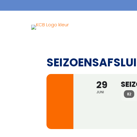
SEIZOENSAFSLU
29
SEI
JUNI
82