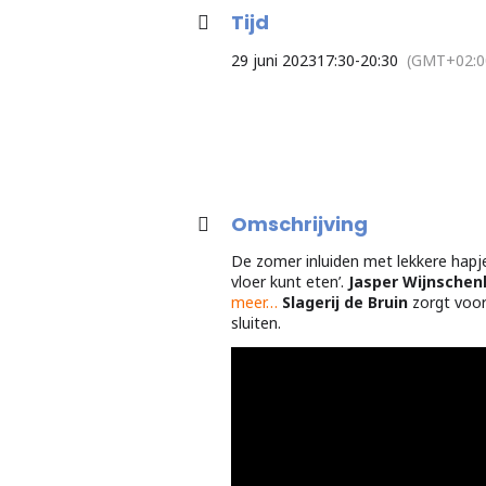
Tijd
29 juni 2023
17:30
-
20:30
(GMT+02:0
Omschrijving
De zomer inluiden met lekkere hapje
vloer kunt eten’.
Jasper Wijnsche
meer…
Slagerij de Bruin
zorgt voor
sluiten.