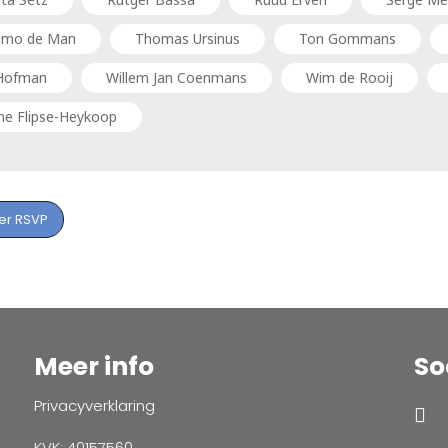
imo de Man
Thomas Ursinus
Ton Gommans
Hofman
Willem Jan Coenmans
Wim de Rooij
ne Flipse-Heykoop
er RSVP
Meer info
So
Privacyverklaring
KVK: 40157560