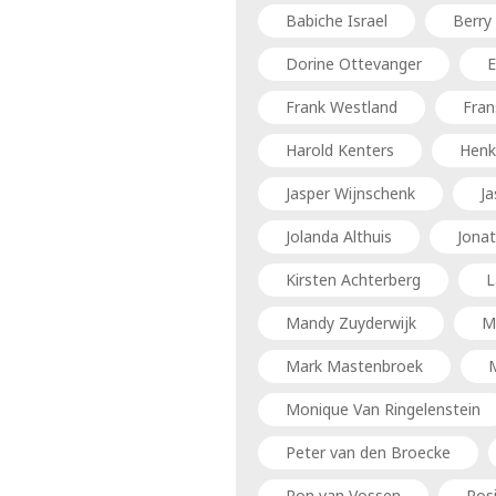
Babiche Israel
Berry
Dorine Ottevanger
Frank Westland
Fran
Harold Kenters
Henk
Jasper Wijnschenk
Ja
Jolanda Althuis
Jona
Kirsten Achterberg
L
Mandy Zuyderwijk
M
Mark Mastenbroek
M
Monique Van Ringelenstein
Peter van den Broecke
Ron van Vossen
Ros