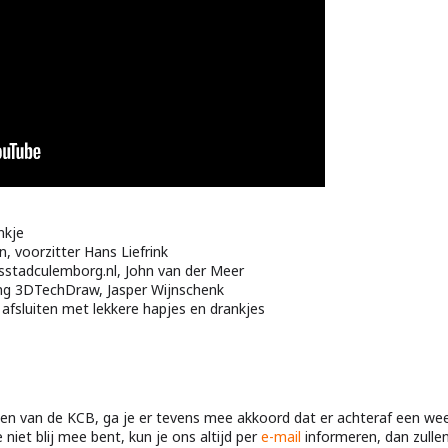
nkje
, voorzitter Hans Liefrink
nsstadculemborg.nl, John van der Meer
ding 3DTechDraw, Jasper Wijnschenk
 afsluiten met lekkere hapjes en drankjes
en van de KCB, ga je er tevens mee akkoord dat er achteraf een we
 niet blij mee bent, kun je ons altijd per
e-mail
informeren, dan zullen