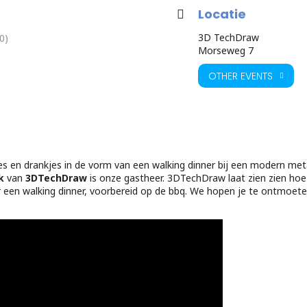
Locatie
3D TechDraw
0)
Morseweg 7
OTHER EVENTS
s en drankjes in de vorm van een walking dinner bij een modern meta
nk
van
3DTechDraw
is onze gastheer. 3DTechDraw laat zien zien ho
 een walking dinner, voorbereid op de bbq. We hopen je te ontmoete