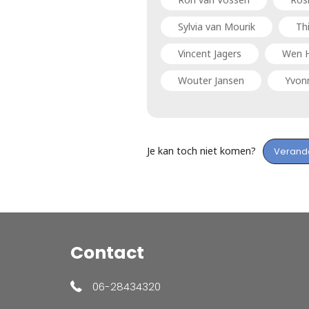
Sylvia van Mourik
Th
Vincent Jagers
Wen 
Wouter Jansen
Yvon
Je kan toch niet komen?
Verand
Contact
06-28434320