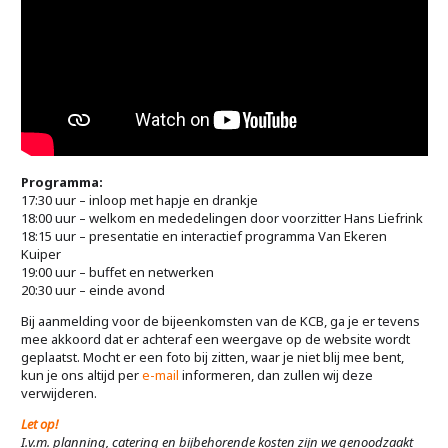
Programma:
17:30 uur – inloop met hapje en drankje
18:00 uur – welkom en mededelingen door voorzitter Hans Liefrink
18:15 uur – presentatie en interactief programma Van Ekeren
Kuiper
19:00 uur – buffet en netwerken
20:30 uur – einde avond
Bij aanmelding voor de bijeenkomsten van de KCB, ga je er tevens
mee akkoord dat er achteraf een weergave op de website wordt
geplaatst. Mocht er een foto bij zitten, waar je niet blij mee bent,
kun je ons altijd per
e-mail
informeren, dan zullen wij deze
verwijderen.
Let op!
I.v.m. planning, catering en bijbehorende kosten zijn we genoodzaakt