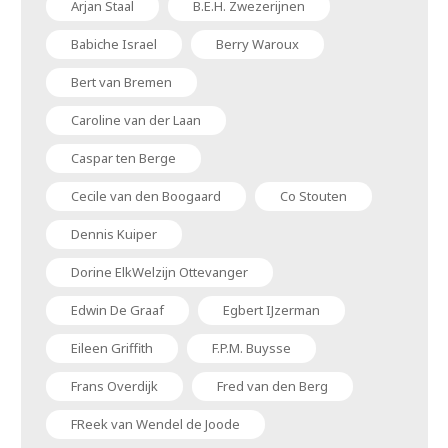
Arjan Staal
B.E.H. Zwezerijnen
Babiche Israel
Berry Waroux
Bert van Bremen
Caroline van der Laan
Caspar ten Berge
Cecile van den Boogaard
Co Stouten
Dennis Kuiper
Dorine ElkWelzijn Ottevanger
Edwin De Graaf
Egbert IJzerman
Eileen Griffith
F.P.M. Buysse
Frans Overdijk
Fred van den Berg
FReek van Wendel de Joode