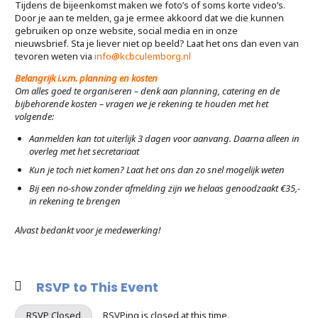
Tijdens de bijeenkomst maken we foto’s of soms korte video’s.
Door je aan te melden, ga je ermee akkoord dat we die kunnen
gebruiken op onze website, social media en in onze
nieuwsbrief. Sta je liever niet op beeld? Laat het ons dan even van
tevoren weten via
info@kcbculemborg.nl
Belangrijk i.v.m. planning en kosten
Om alles goed te organiseren – denk aan planning, catering en de
bijbehorende kosten – vragen we je rekening te houden met het
volgende:
Aanmelden kan tot uiterlijk 3 dagen voor aanvang. Daarna alleen in
overleg met het secretariaat
Kun je toch niet komen? Laat het ons dan zo snel mogelijk weten
Bij een no-show zonder afmelding zijn we helaas genoodzaakt €35,-
in rekening te brengen
Alvast bedankt voor je medewerking!
RSVP to This Event
RSVP Closed
RSVPing is closed at this time.