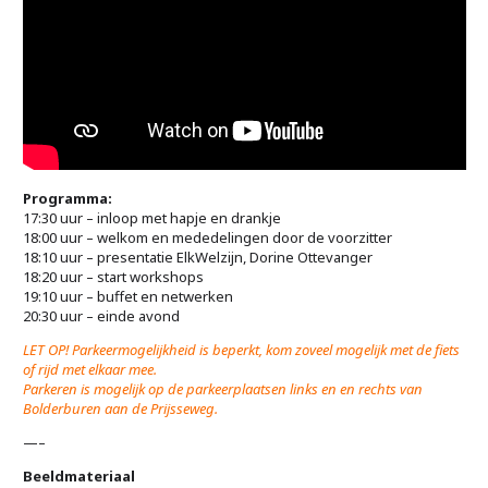
Programma:
17:30 uur – inloop met hapje en drankje
18:00 uur – welkom en mededelingen door de voorzitter
18:10 uur – presentatie ElkWelzijn, Dorine Ottevanger
18:20 uur – start workshops
19:10 uur – buffet en netwerken
20:30 uur – einde avond
LET OP! Parkeermogelijkheid is beperkt, kom zoveel mogelijk met de fiets
of rijd met elkaar mee.
Parkeren is mogelijk op de parkeerplaatsen links en en rechts van
Bolderburen aan de Prijsseweg.
—–
Beeldmateriaal