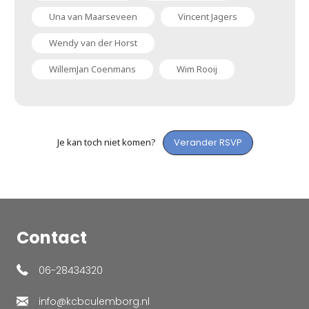
Una van Maarseveen
Vincent Jagers
Wendy van der Horst
WillemJan Coenmans
Wim Rooij
Je kan toch niet komen?
Verander RSVP
Contact
06-28434320
info@kcbculemborg.nl