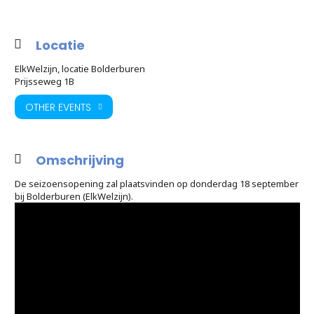
Locatie
ElkWelzijn, locatie Bolderburen
Prijsseweg 1B
OTHER EVENTS
Omschrijving
De seizoensopening zal plaatsvinden op donderdag 18 september
bij Bolderburen (ElkWelzijn).