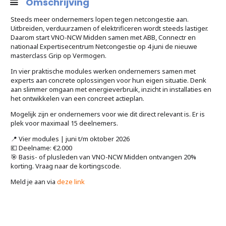
Omschrijving
Steeds meer ondernemers lopen tegen netcongestie aan.
Uitbreiden, verduurzamen of elektrificeren wordt steeds lastiger.
Daarom start VNO-NCW Midden samen met ABB, Connectr en
nationaal Expertisecentrum Netcongestie op 4 juni de nieuwe
masterclass Grip op Vermogen.
In vier praktische modules werken ondernemers samen met
experts aan concrete oplossingen voor hun eigen situatie. Denk
aan slimmer omgaan met energieverbruik, inzicht in installaties en
het ontwikkelen van een concreet actieplan.
Mogelijk zijn er ondernemers voor wie dit direct relevant is. Er is
plek voor maximaal 15 deelnemers.
📍 Vier modules | juni t/m oktober 2026
💶 Deelname: €2.000
🎯 Basis- of plusleden van VNO-NCW Midden ontvangen 20%
korting. Vraag naar de kortingscode.
Meld je aan via
deze link