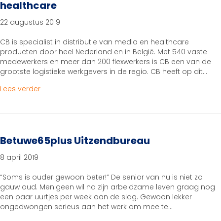
healthcare
22 augustus 2019
CB is specialist in distributie van media en healthcare
producten door heel Nederland en in België. Met 540 vaste
medewerkers en meer dan 200 flexwerkers is CB een van de
grootste logistieke werkgevers in de regio. CB heeft op dit…
about CB, specialist in distributie van media en he
Lees verder
Betuwe65plus Uitzendbureau
8 april 2019
“Soms is ouder gewoon beter!” De senior van nu is niet zo
gauw oud. Menigeen wil na zijn arbeidzame leven graag nog
een paar uurtjes per week aan de slag. Gewoon lekker
ongedwongen serieus aan het werk om mee te…