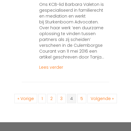
Ons KCB-lid Barbara Valeton is
gespecialiseerd in familierecht
en mediation en werkt
bij Sturkenboom Advocaten.
Over haar werk ‘een duurzame
oplossing te vinden tussen
partners als zij scheiden’
verscheen in de Culemborgse
Courant van 11 mei 2016 een
artikel geschreven door Tanja…
about Scheiden op een positiev
Lees verder
« Vorige
1
2
3
4
5
Volgende »