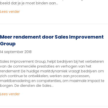
beeld dat je je moet binden aan…
about Freelancers hebben de toekomst en de tren
Lees verder
Meer rendement door Sales Improvement
Group
14 september 2018
Sales Improvement Group, helpt bedrijven bij het verbeteren
van de commerciële prestaties en verhogen van het
rendement! De huidige marktdynamiek vraagt bedrijven om
zich continue te ontwikkelen; werken aan processen,
marktbenadering en competenties, om maximale impact te
borgen. De diensten die Sales…
about Meer rendement door Sales Improvement 
Lees verder